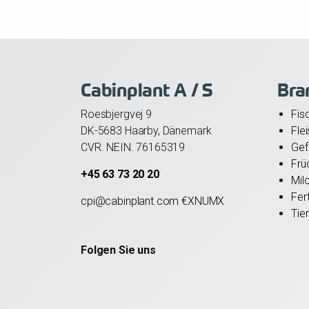
Cabinplant A / S
Bra
Roesbjergvej 9
Fis
DK-5683 Haarby, Dänemark
Fle
CVR. NEIN. 76165319
Gef
Frü
+45 63 73 20 20
Mil
Fer
cpi@cabinplant.com €XNUMX
Tier
Folgen Sie uns