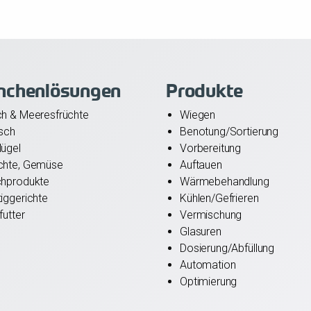
nchenlösungen
Produkte
ch & Meeresfrüchte
Wiegen
isch
Benotung/Sortierung
lügel
Vorbereitung
chte, Gemüse
Auftauen
chprodukte
Wärmebehandlung
tiggerichte
Kühlen/Gefrieren
futter
Vermischung
Glasuren
Dosierung/Abfüllung
Automation
Optimierung