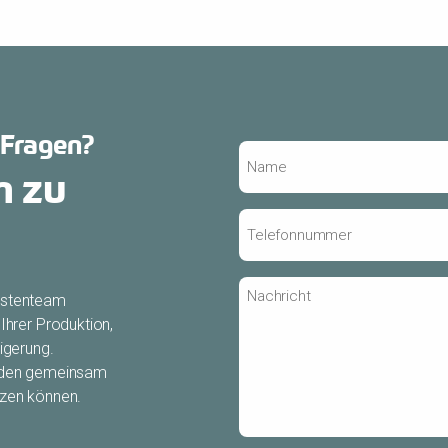
 Fragen?
Name
m zu
*
Telefonnummer
*
Nachricht
listenteam
Ihrer Produktion,
igerung.
inden gemeinsam
tzen können.