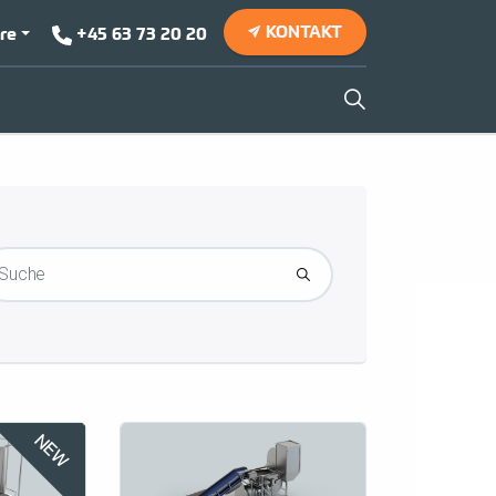
E
+45 63 73 20 20
KONTAKT
NEW